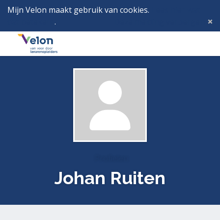
Mijn Velon maakt gebruik van cookies.
Lees hier wat
dat betekent
.
Deze melding verbergen
Menu
Inlog
Profielen
Johan Ruiten