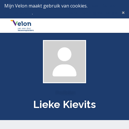
Mijn Velon maakt gebruik van cookies.
Lees hier wat
dat betekent
.
Deze melding verbergen
Menu
Inlog
Profielen
Lieke Kievits