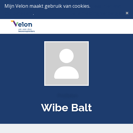
Mijn Velon maakt gebruik van cookies.
Lees hier wat
dat betekent
.
Deze melding verbergen
Menu
Inlog
Profielen
Wibe Balt