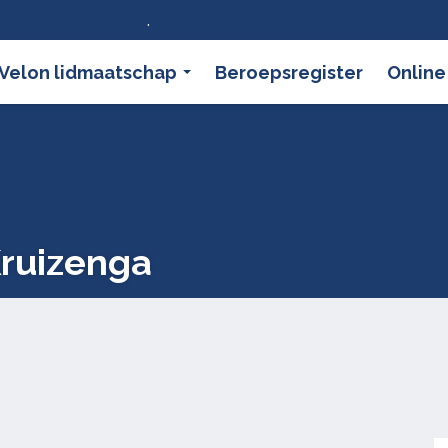
ier wat dat betekent
.
Velon lidmaatschap
Beroepsregister
Online
Kruizenga