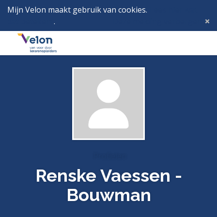
Mijn Velon maakt gebruik van cookies.
Lees hier wat
dat betekent
.
Deze melding verbergen
Menu
Inlog
Profielen
Renske Vaessen -
Bouwman