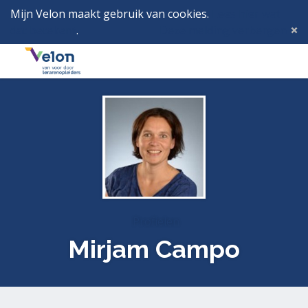
Mijn Velon maakt gebruik van cookies.
Lees hier wat
dat betekent
.
Deze melding verbergen
Menu
Inlog
Profielen
Mirjam Campo