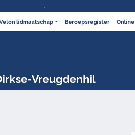
ier wat dat betekent
.
Velon lidmaatschap
Beroepsregister
Online
Dirkse-Vreugdenhil