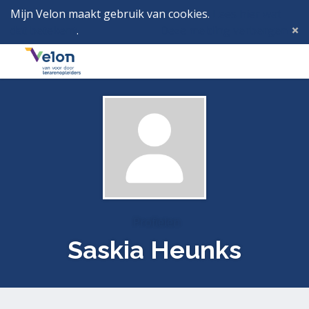
Mijn Velon maakt gebruik van cookies.
Lees hier wat
dat betekent
.
Deze melding verbergen
Menu
Inlog
Profielen
Saskia Heunks