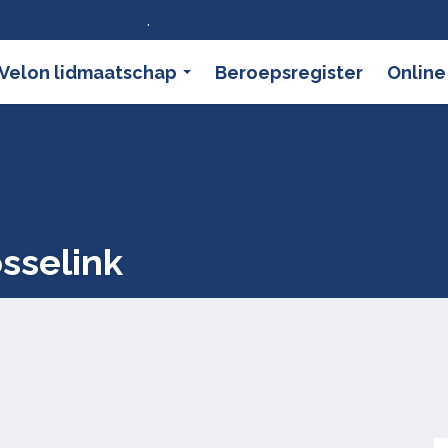
ier wat dat betekent
.
Velon lidmaatschap
Beroepsregister
Online
sselink