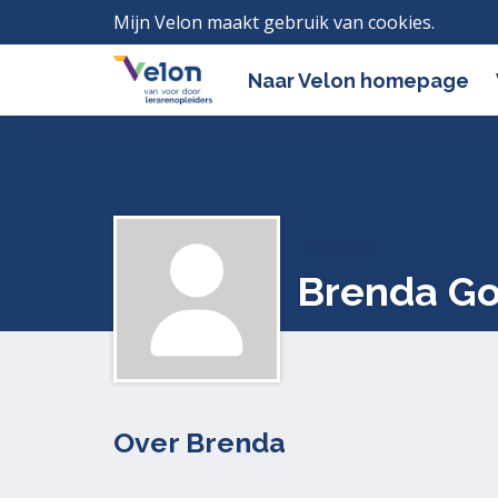
Mijn Velon maakt gebruik van cookies.
Lees h
Naar Velon homepage
Profielen
Brenda Go
Over Brenda