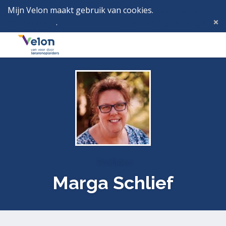
Mijn Velon maakt gebruik van cookies.
Lees hier wat
dat betekent
.
Deze melding verbergen
Menu
Inlog
Profielen
Marga Schlief