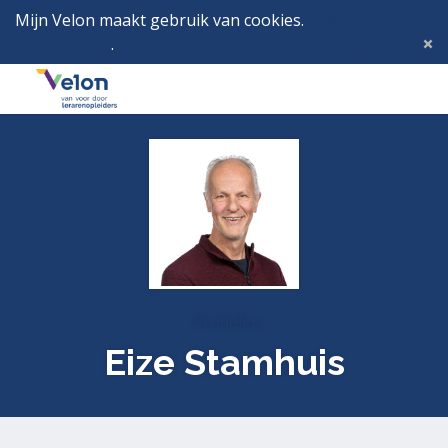
Mijn Velon maakt gebruik van cookies.
Lees hier wat
dat betekent
.
Deze melding verbergen
Menu
Inlog
Profielen
Eize Stamhuis