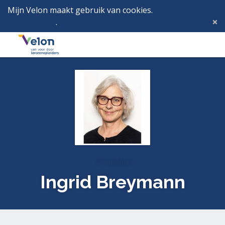
Mijn Velon maakt gebruik van cookies.
Lees hier wat
dat betekent
.
Deze melding verbergen
Menu
Inlog
Profielen
Ingrid Breymann