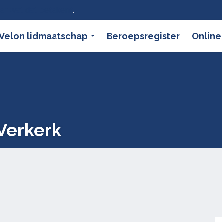
ier wat dat betekent
.
Velon lidmaatschap
Beroepsregister
Online
Verkerk