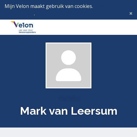
Mijn Velon maakt gebruik van cookies.
Lees hier wat
dat betekent
.
Deze melding verbergen
Menu
Inlog
Profielen
Mark van Leersum