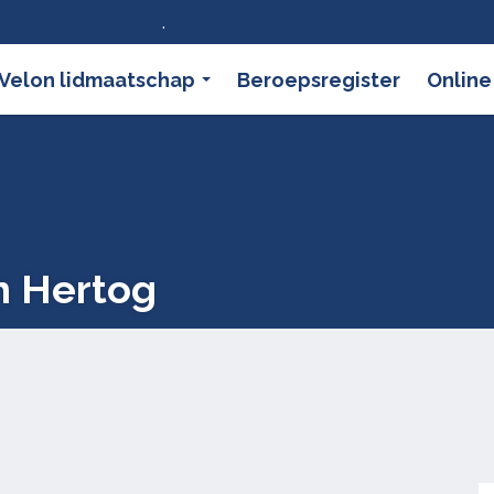
ier wat dat betekent
.
Velon lidmaatschap
Beroepsregister
Online
n Hertog