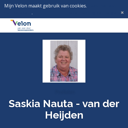
Mijn Velon maakt gebruik van cookies.
Lees hier wat
dat betekent
.
Deze melding verbergen
Menu
Inlog
Profielen
Saskia Nauta - van der
Heijden