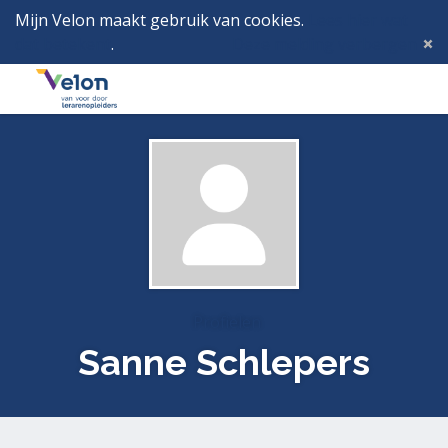
Mijn Velon maakt gebruik van cookies.
Lees hier wat
dat betekent
.
Deze melding verbergen
Menu
Inlog
Profielen
Sanne Schlepers