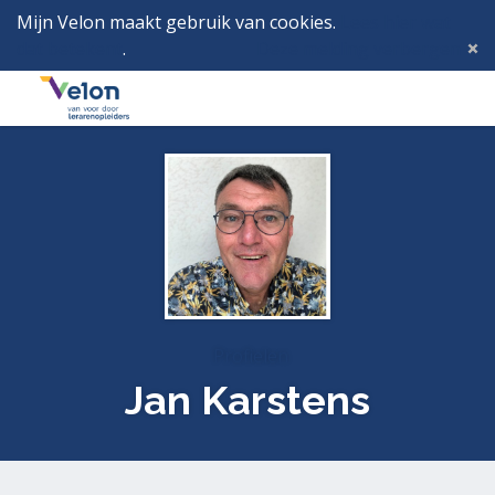
Mijn Velon maakt gebruik van cookies.
Lees hier wat
dat betekent
.
Deze melding verbergen
Menu
Inlog
Profielen
Jan Karstens