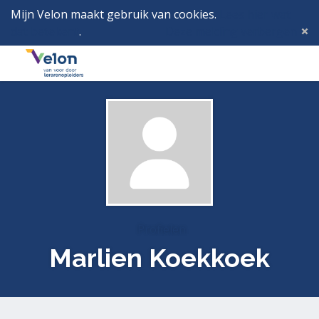
Mijn Velon maakt gebruik van cookies.
Lees hier wat
dat betekent
.
Deze melding verbergen
Menu
Inlog
Profielen
Marlien Koekkoek