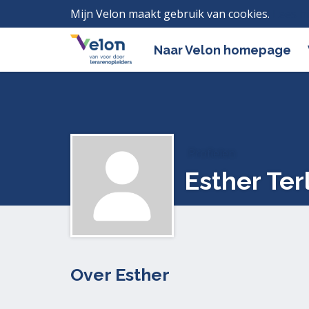
Mijn Velon maakt gebruik van cookies.
Lees h
Naar Velon homepage
Profielen
Esther Te
Over Esther