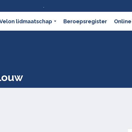
ier wat dat betekent
.
Velon lidmaatschap
Beroepsregister
Online
rlouw