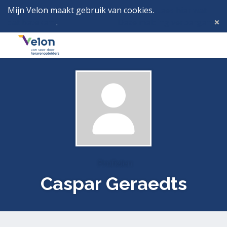
Mijn Velon maakt gebruik van cookies.
Lees hier wat
dat betekent
.
Deze melding verbergen
Menu
Inlog
Profielen
Caspar Geraedts