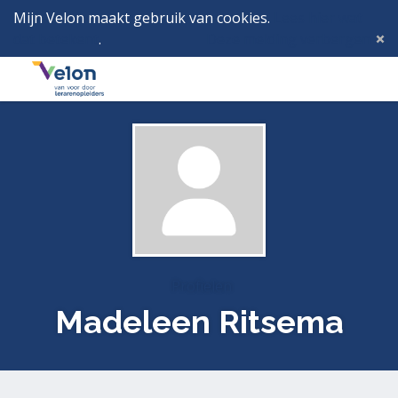
Mijn Velon maakt gebruik van cookies.
Lees hier wat
dat betekent
.
Deze melding verbergen
Menu
Inlog
Profielen
Madeleen Ritsema