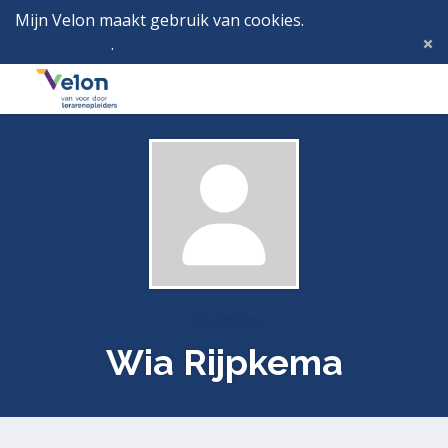
Mijn Velon maakt gebruik van cookies.
Lees hier wat
dat betekent
.
Deze melding verbergen
Menu
Inlog
Profielen
Wia Rijpkema