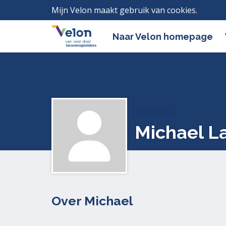
Mijn Velon maakt gebruik van cookies.
Lees h
Naar Velon homepage
Profielen
Michael L
Over Michael