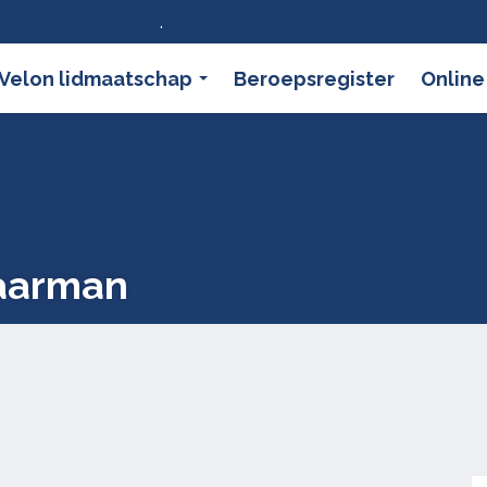
ier wat dat betekent
.
Velon lidmaatschap
Beroepsregister
Online
aarman