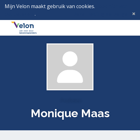
Mijn Velon maakt gebruik van cookies.
Lees hier wat
dat betekent
.
Deze melding verbergen
Menu
Inlog
Profielen
Monique Maas