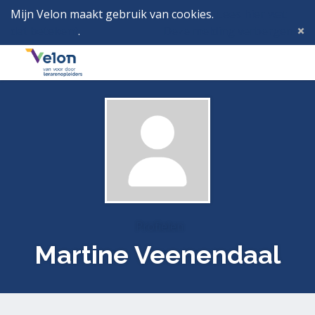
Mijn Velon maakt gebruik van cookies.
Lees hier wat
dat betekent
.
Deze melding verbergen
Menu
Inlog
Profielen
Martine Veenendaal