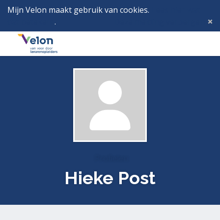
Mijn Velon maakt gebruik van cookies.
Lees hier wat
dat betekent
.
Deze melding verbergen
Menu
Inlog
Profielen
Hieke Post