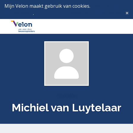
Mijn Velon maakt gebruik van cookies.
Lees hier wat
dat betekent
.
Deze melding verbergen
Menu
Inlog
Profielen
Michiel van Luytelaar