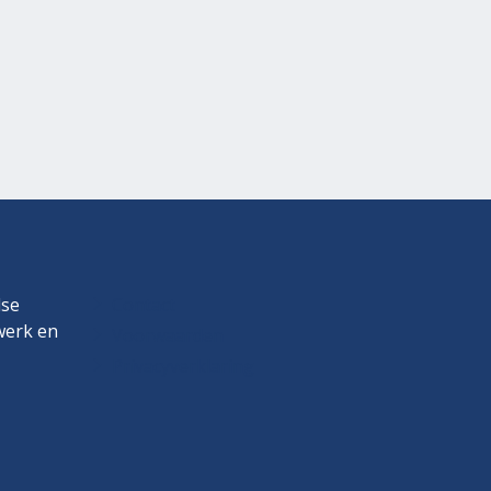
dse
Contact
twerk en
Voorwaarden
Privacyverklaring