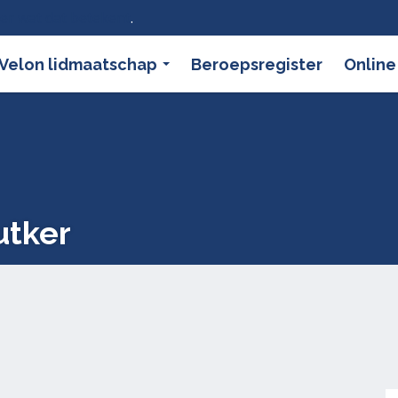
ier wat dat betekent
.
Velon lidmaatschap
Beroepsregister
Online
utker