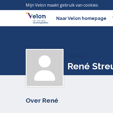
Mijn Velon maakt gebruik van cookies.
Lees h
Naar Velon homepage
Profielen
René Stre
Over René