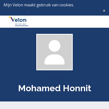
Mijn Velon maakt gebruik van cookies.
Lees hier wat
dat betekent
.
Deze melding verbergen
Menu
Inlog
Profielen
Mohamed Honnit