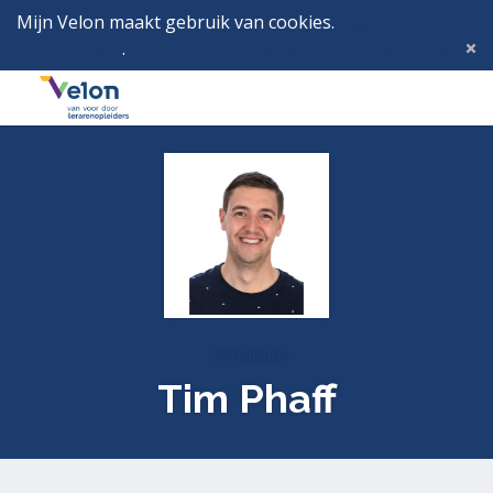
Mijn Velon maakt gebruik van cookies.
Lees hier wat
dat betekent
.
Deze melding verbergen
Menu
Inlog
Profielen
Tim Phaff