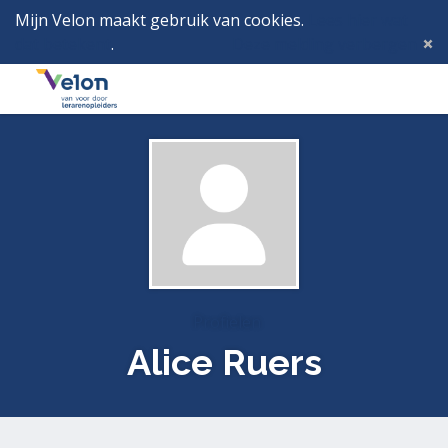
Mijn Velon maakt gebruik van cookies.
Lees hier wat
dat betekent
.
Deze melding verbergen
Menu
Inlog
Profielen
Alice Ruers