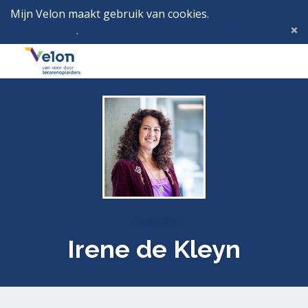
Mijn Velon maakt gebruik van cookies.
Lees hier wat
dat betekent
.
Deze melding verbergen
Menu
Inlog
Profielen
Irene de Kleyn