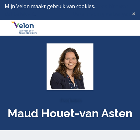
Mijn Velon maakt gebruik van cookies.
Lees hier wat
dat betekent
.
Deze melding verbergen
Menu
Inlog
Profielen
Maud Houet-van Asten