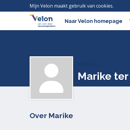
Mijn Velon maakt gebruik van cookies.
Lees h
Naar Velon homepage
Profielen
Marike te
Over Marike