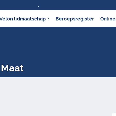
ier wat dat betekent
.
Velon lidmaatschap
Beroepsregister
Online
r Maat