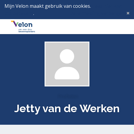
Mijn Velon maakt gebruik van cookies.
Lees hier wat
dat betekent
.
Deze melding verbergen
Menu
Inlog
Profielen
Jetty van de Werken