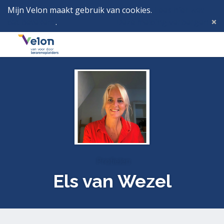
Mijn Velon maakt gebruik van cookies.
Lees hier wat
dat betekent
.
Deze melding verbergen
Menu
Inlog
Profielen
Els van Wezel