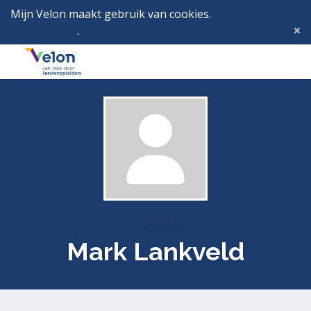
Mijn Velon maakt gebruik van cookies.
Lees hier wat
dat betekent
.
Deze melding verbergen
Menu
Inlog
Profielen
Mark Lankveld