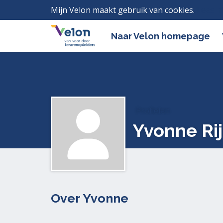
Mijn Velon maakt gebruik van cookies.
Lees h
Naar Velon homepage
Profielen
Yvonne Ri
Over Yvonne