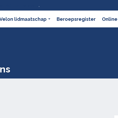
ier wat dat betekent
.
Velon lidmaatschap
Beroepsregister
Online
jns