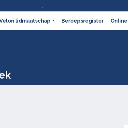
ier wat dat betekent
.
Velon lidmaatschap
Beroepsregister
Online
eek