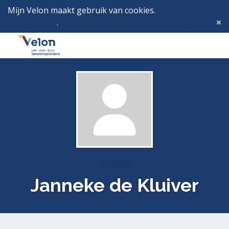
Mijn Velon maakt gebruik van cookies.
Lees hier wat
dat betekent
.
Deze melding verbergen
Menu
Inlog
Profielen
Janneke de Kluiver