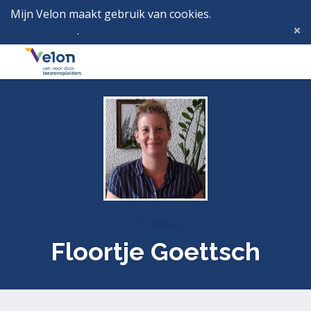
Mijn Velon maakt gebruik van cookies.
Lees hier wat
dat betekent
.
Deze melding verbergen
Menu
Inlog
Profielen
Floortje Goettsch