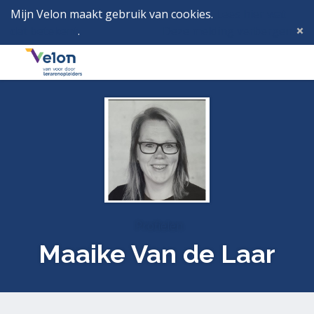
Mijn Velon maakt gebruik van cookies.
Lees hier wat
dat betekent
.
Deze melding verbergen
Menu
Inlog
Profielen
Maaike Van de Laar