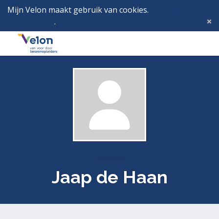
Mijn Velon maakt gebruik van cookies.
Lees hier wat
dat betekent
.
Deze melding verbergen
Menu
Inlog
Profielen
Jaap de Haan