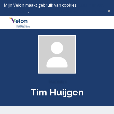
Mijn Velon maakt gebruik van cookies.
Lees hier wat
dat betekent
.
Deze melding verbergen
Menu
Inlog
Profielen
Tim Huijgen