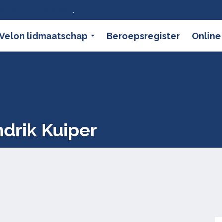
ier wat dat betekent
.
Velon lidmaatschap
Beroepsregister
Online
drik Kuiper