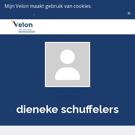
Mijn Velon maakt gebruik van cookies.
Lees hier wat
dat betekent
.
Deze melding verbergen
Menu
Inlog
Profielen
dieneke schuffelers