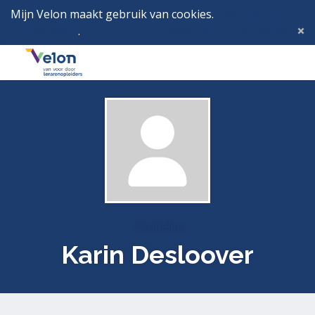
Mijn Velon maakt gebruik van cookies.
Lees hier wat
dat betekent
.
Deze melding verbergen
Menu
Inlog
Profielen
Karin Desloover