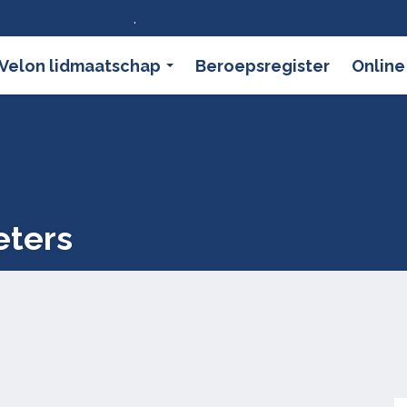
ier wat dat betekent
.
Velon lidmaatschap
Beroepsregister
Online
eters