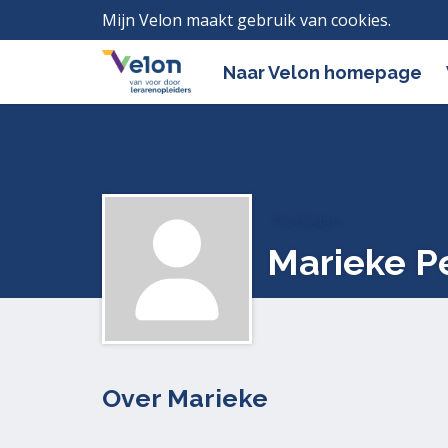
Mijn Velon maakt gebruik van cookies.
Lees h
Naar Velon homepage
Profielen
Marieke P
Over Marieke