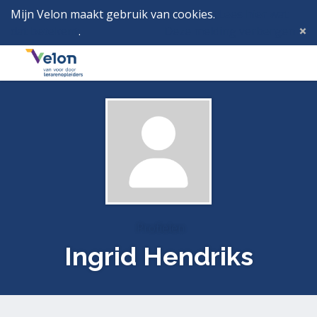
Mijn Velon maakt gebruik van cookies.
Lees hier wat
dat betekent
.
Deze melding verbergen
Menu
Inlog
Profielen
Ingrid Hendriks